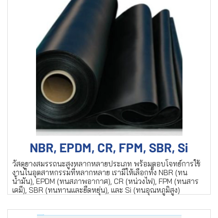
NBR, EPDM, CR, FPM, SBR, Si
วัสดุยางสมรรถนะสูงหลากหลายประเภท พร้อมตอบโจทย์การใช้
งานในอุตสาหกรรมที่หลากหลาย เรามีให้เลือกทั้ง NBR (ทน
น้ำมัน), EPDM (ทนสภาพอากาศ), CR (หน่วงไฟ), FPM (ทนสาร
เคมี), SBR (ทนทานและยืดหยุ่น), และ Si (ทนอุณหภูมิสูง)