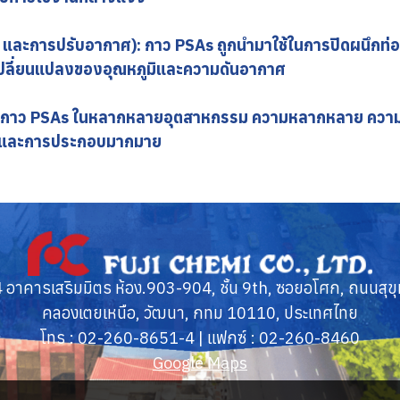
ละการปรับอากาศ): กาว PSAs ถูกนำมาใช้ในการปิดผนึกท่อ
รเปลี่ยนแปลงของอุณหภูมิและความดันอากาศ
านกาว PSAs ในหลากหลายอุตสาหกรรม ความหลากหลาย ความเชื่
ผลิตและการประกอบมากมาย
อาคารเสริมมิตร ห้อง.903-904, ชั้น 9th, ซอยอโศก, ถนนสุขุ
คลองเตยเหนือ, วัฒนา, กทม 10110, ประเทศไทย
โทร :
02-260-8651
-4 | แฟกซ์ :
02-260-8460
Google Maps